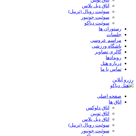
اتاق دبل پلاس
سوئیت رویال (تریپل)
سوئیت جونیور
سوئیت دیاکو
رستوران ها
جلسات
مراسم عروسی
باشگاه ورزشی
گالری تصاویر
رویدادها
درباره هتل
تماس با ما
رزرو آنلاین
صفحه اصلی
اتاق ها
اتاق دلوکس
اتاق تویین
اتاق دبل پلاس
سوئیت رویال (تریپل)
سوئیت جونیور