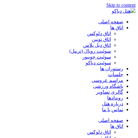
Skip to content
صفحه اصلی
اتاق ها
اتاق دلوکس
اتاق تویین
اتاق دبل پلاس
سوئیت رویال (تریپل)
سوئیت جونیور
سوئیت دیاکو
رستوران ها
جلسات
مراسم عروسی
باشگاه ورزشی
گالری تصاویر
رویدادها
درباره هتل
تماس با ما
صفحه اصلی
اتاق ها
اتاق دلوکس
اتاق تویین