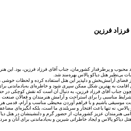
فرزاد فرزین
 ماه 1403 با افتخار میزبان هنرمند محبوب و پرطرفدار کشورمان، جناب آقای فرزاد فرزی
ت بی‌نظیر هتل دیاکو پالاس بهره‌مند شد.
 فضای آرامش‌بخش و دلپذیر این هتل استفاده کرده و لحظات خوشی را د
 اقامت به بهترین شکل ممکن سپری شود و خاطره‌ای به‌یادماندنی برای 
چون جناب آقای فرزاد فرزین، به دنبال آن است که نقش کوچکی در حفظ و
، شرایط مناسبی را برای استراحت و آرامش هنرمندان و فعالان صنعت 
ان صنعت موسیقی باشیم و با فراهم آوردن محیطی مناسب و آرام، قدمی
الاس، نه تنها باعث افتخار و سربلندی ما است، بلکه انگیزه‌ای مضاعف
می هنرمندان عزیز کشورمان، از حضور گرم و دلنشینشان در هتل دیاکو
تل دیاکو پالاس و ایجاد خاطراتی شیرین و به‌یادماندنی برای آنان و م