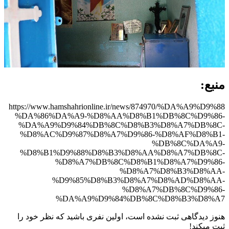
منبع:
https://www.hamshahrionline.ir/news/874970/%DA%A9%D9%88
%DA%86%DA%A9-%D8%AA%D8%B1%DB%8C%D9%86-
%DA%A9%D9%84%DB%8C%D8%B3%D8%A7%DB%8C-
%D8%AC%D9%87%D8%A7%D9%86-%D8%AF%D8%B1-
%DB%8C%DA%A9-
%D8%B1%D9%88%D8%B3%D8%AA%D8%A7%DB%8C-
%D8%A7%DB%8C%D8%B1%D8%A7%D9%86-
%D8%A7%D8%B3%D8%AA-
%D9%85%D8%B3%D8%A7%D8%AD%D8%AA-
%D8%A7%DB%8C%D9%86-
%DA%A9%D9%84%DB%8C%D8%B3%D8%A7
هنوز دیدگاهی ثبت نشده است، اولین نفری باشید که نظر خود را
ثبت میکند!