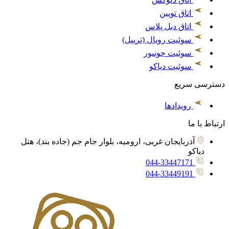
اتاق تویین
اتاق دبل پلاس
سوئیت رویال (تریپل)
سوئیت جونیور
سوئیت دیاکو
دسترسی سریع
رویدادها
ارتباط با ما
آذربایجان غربی، ارومیه، بلوار جام جم (جاده بند)، هتل
دیاکو
044-33447171
044-33449191