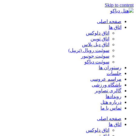
Skip to content
صفحه اصلی
اتاق ها
اتاق دلوکس
اتاق تویین
اتاق دبل پلاس
سوئیت رویال (تریپل)
سوئیت جونیور
سوئیت دیاکو
رستوران ها
جلسات
مراسم عروسی
باشگاه ورزشی
گالری تصاویر
رویدادها
درباره هتل
تماس با ما
صفحه اصلی
اتاق ها
اتاق دلوکس
اتاق تویین